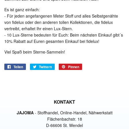
Es ist ganz einfach:
- Für jeden angefangenen Meter Stoff und alles Selbstgenähte
von fidelux oder den anderen tollen Kollektionen, die fidelux
vertreibt, erhaltet Ihr einen Lux-Stern.
- 10 Lux-Sterne bedeuten für Euch: Beim nächsten Einkauf gibt´s
10% Rabatt auf Euren gesamten Einkauf bei fidelux!
Viel Spaß beim Sterne-Sammeln!
Teilen
Auf
Twittern
Auf
Pinnen
Auf
Facebook
Twitter
Pinterest
teilen
twittern
pinnen
KONTAKT
JAJOMA
- Stoffhandel, Online-Handel, Nähwerkstatt
Flächenbachstr. 18
D-66606 St. Wendel