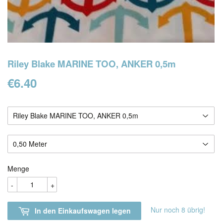
Riley Blake MARINE TOO, ANKER 0,5m
€6.40
€6.40
Menge
-
+
Nur noch 8 übrig!
In den Einkaufswagen legen