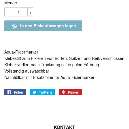
Menge
-
+
In den Einkaufswagen legen
Aqua-Fixiermarker
Klebestift zum Fixieren von Borten, Spitzen und Reißverschlüssen
Kleber verliert nach Trocknung seine gelbe Färbung
Vollständig auswaschbar
Nachfüllbar mit Ersatzmine für Aqua-Fixiermarker
Teilen
Auf
Twittern
Auf
Pinnen
Auf
Facebook
Twitter
Pinterest
teilen
twittern
pinnen
KONTAKT