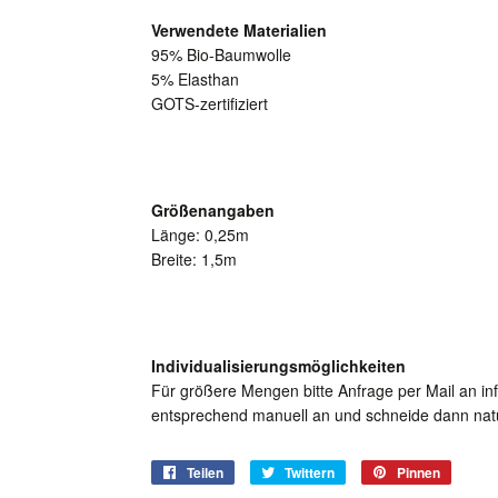
Verwendete Materialien
95% Bio-Baumwolle
5% Elasthan
GOTS-zertifiziert
Größenangaben
Länge: 0,25m
Breite: 1,5m
Individualisierungsmöglichkeiten
Für größere Mengen bitte Anfrage per Mail an in
entsprechend manuell an und schneide dann natü
Teilen
Auf
Twittern
Auf
Pinnen
Auf
Facebook
Twitter
Pintere