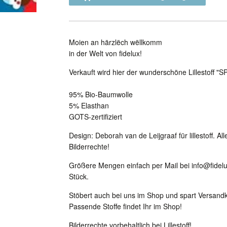
Moien an härzlëch wëllkomm
in der Welt von fidelux!
Verkauft wird hier der wunderschöne Lillestoff "S
95% Bio-Baumwolle
5% Elasthan
GOTS-zertifiziert
Design: Deborah van de Leijgraaf für lillestoff. A
Bilderrechte!
Größere Mengen einfach per Mail bei info@fidel
Stück.
Stöbert auch bei uns im Shop und spart Versandko
Passende Stoffe findet Ihr im Shop!
Bilderrechte vorbehaltlich bei Lillestoff!