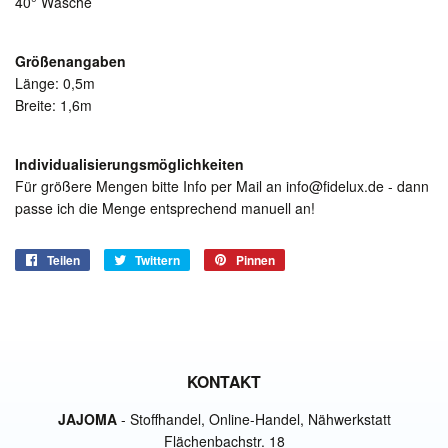
40° Wäsche
Größenangaben
Länge: 0,5m
Breite: 1,6m
Individualisierungsmöglichkeiten
Für größere Mengen bitte Info per Mail an info@fidelux.de - dann
passe ich die Menge entsprechend manuell an!
Teilen
Auf
Twittern
Auf
Pinnen
Auf
Facebook
Twitter
Pinterest
teilen
twittern
pinnen
KONTAKT
JAJOMA
- Stoffhandel, Online-Handel, Nähwerkstatt
Flächenbachstr. 18