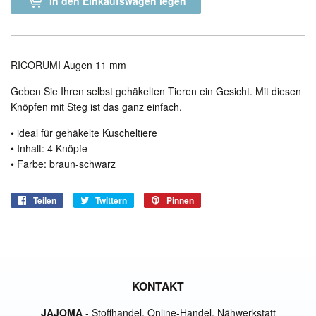
In den Einkaufswagen legen
RICORUMI Augen 11 mm
Geben Sie Ihren selbst gehäkelten Tieren ein Gesicht. Mit diesen
Knöpfen mit Steg ist das ganz einfach.
• ideal für gehäkelte Kuscheltiere
• Inhalt: 4 Knöpfe
• Farbe: braun-schwarz
Teilen
Auf
Twittern
Auf
Pinnen
Auf
Facebook
Twitter
Pinterest
teilen
twittern
pinnen
KONTAKT
JAJOMA
- Stoffhandel, Online-Handel, Nähwerkstatt